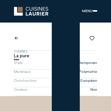
MENU
CUISINES
La pure
Style
Contemporain
Matériaux
Polygloss / Polymatte
Construction
Européen
Couleur
Noir