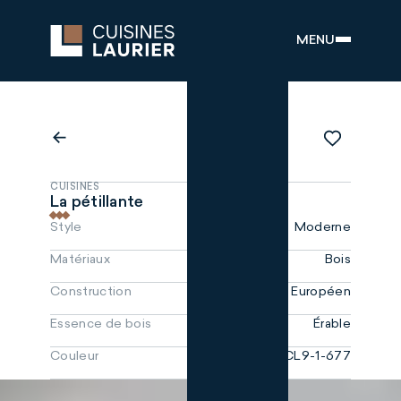
MENU
CUISINES
La pétillante
Style
Moderne
Matériaux
Bois
Construction
Européen
Essence de bois
Érable
Couleur
CL9-1-677