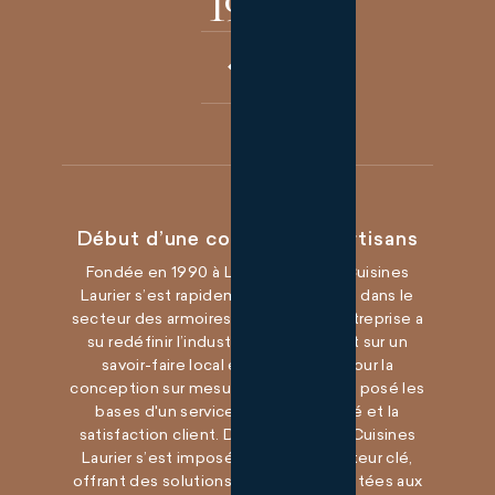
1990
Début d’une compagnie d’artisans
Fondée en 1990 à Laurier-Station, Cuisines
Laurier s’est rapidement démarquée dans le
secteur des armoires de cuisine. L’entreprise a
su redéfinir l’industrie en s’appuyant sur un
savoir-faire local et une passion pour la
conception sur mesure. L’entreprise a posé les
bases d'un service axé sur la qualité et la
satisfaction client. Dès ses débuts, Cuisines
Laurier s’est imposée comme un acteur clé,
offrant des solutions uniques et adaptées aux