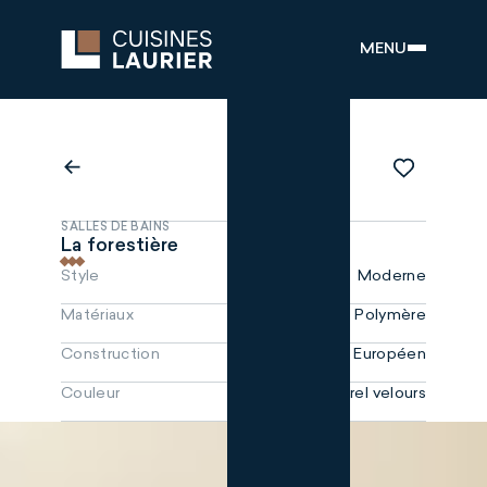
MENU
SALLES DE BAINS
La forestière
Style
Moderne
Matériaux
Polymère
Construction
Européen
Couleur
Prunier naturel velours