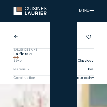
MENU
SALLES DE BAINS
La florale
Style
Classique
Matériaux
Bois
Construction
Porte cadrw