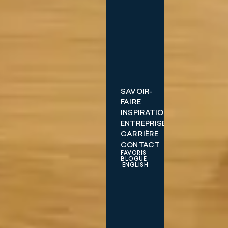
SAVOIR-
FAIRE
INSPIRATIONS
ENTREPRISE
CARRIÈRE
CONTACT
FAVORIS
BLOGUE
ENGLISH