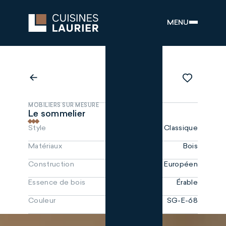
MENU
MOBILIERS SUR MESURE
Le sommelier
Style
Classique
Matériaux
Bois
Construction
Européen
Essence de bois
Érable
Couleur
SG-E-68